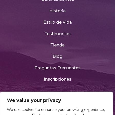
Historia
Estilo de Vida
Testimonios
Tienda
Blog
Preguntas Frecuentes
Inscripciones
We value your privacy
Descarga
We use cookies to enhance your browsing experience,
Nuestra App